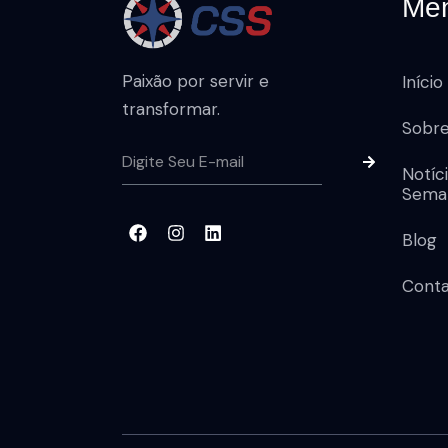
Me
Paixão por servir e
Início
transformar.
Sobr
Notíc
Sema
Blog
Cont