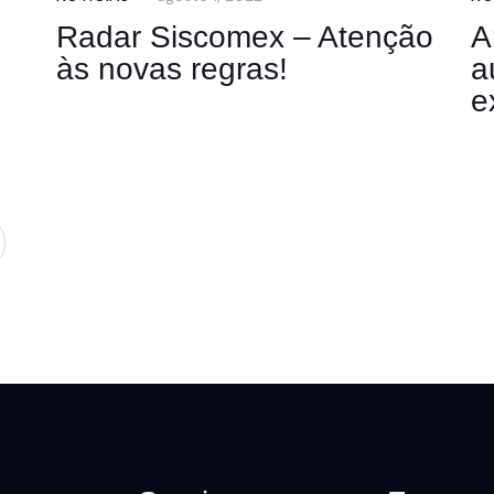
Radar Siscomex – Atenção
A
às novas regras!
a
e