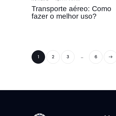
Transporte aéreo: Como
fazer o melhor uso?
…
1
2
3
>
6