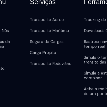
nu
Serviços
Ferram
Transporte Aéreo
Tracking de
e Nós
Transporte Marítimo
Downloads ú
ias da
Seguro de Cargas
Rastreie na
na
tempo real
Carga Projeto
Simule o t
trânsito das
Transporte Rodoviário
ato
Simule a es
container
Ache a melh
de um ponto